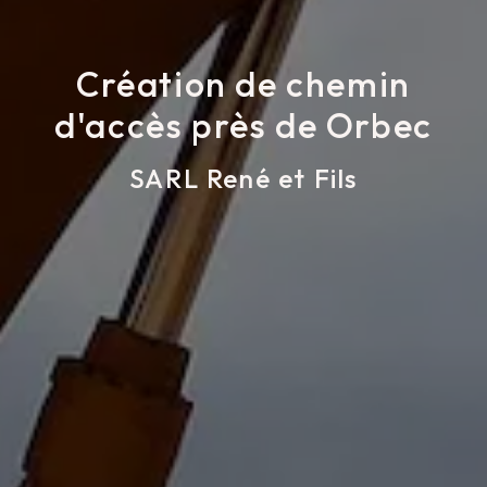
Création de chemin
d'accès près de Orbec
SARL René et Fils