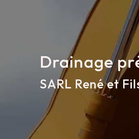
Drainage pr
SARL René et Fil