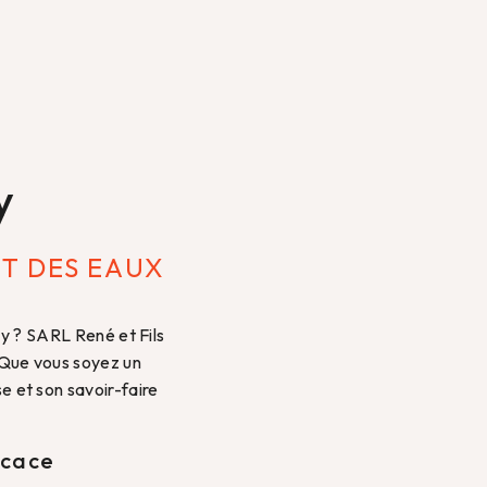
y
NT DES EAUX
ay ? SARL René et Fils
 Que vous soyez un
se et son savoir-faire
icace